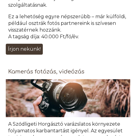
szolgáltatásnak.
Ez a lehetőség egyre népszerűbb – már külföldi,
például osztrák fotós partnereink is szívesen
visszatérnek hozzánk.
A tagság díja: 40.000 Ft/fő/év.
Írjon nekünk!
Kamerás fotózás, videózás
A Sződligeti Horgásztó varázslatos környezete
folyamatos karbantartást igényel. Az egyesület