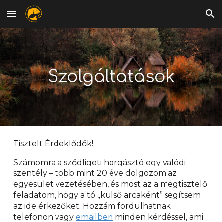
Skip to main content
Skip to navigation
Szolgáltatások
Tisztelt Érdeklődők!
Számomra a sződligeti horgásztó egy valódi
szentély – több mint 20 éve dolgozom az
egyesület vezetésében, és most az a megtisztelő
feladatom, hogy a tó „külső arcaként” segítsem
az ide érkezőket.
Hozzám fordulhatnak
telefonon vagy
emailben
minden kérdéssel, ami