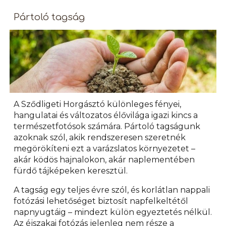
P
á
rtoló tagság
A Sződligeti Horgásztó különleges fényei,
hangulatai és változatos élővilága igazi kincs a
természetfotósok számára. Pártoló tagságunk
azoknak szól, akik rendszeresen szeretnék
megörökíteni ezt a varázslatos környezetet –
akár ködös hajnalokon, akár naplementében
fürdő tájképeken keresztül.
A tagság egy teljes évre szól, és korlátlan nappali
fotózási lehetőséget biztosít napfelkeltétől
napnyugtáig – mindezt külön egyeztetés nélkül.
Az éjszakai fotózás jelenleg nem része a