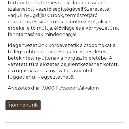
történeteit és természeti különlegességeit
szakavatott vezető segítségével! Szeretettel
várjuk nyugdíjasklubok, természetjáró
csoportok és kirándulók jelentkezését, akiket
érdekel a tó múltja, élővilága és a környezetünk
fenntartásának mindennapjai.
Idegenvezetőink körbevezetik a csoportokat a
tó legszebb pontjain, és izgalmas, részletes
betekintést nyújtanak a horgásztó életébe. A
vezetett túra előzetes bejelentkezéshez kötött,
és rugalmasan – a nyitvatartási időtől
függetlenül – egyeztethető.
A vezetés díja: 7.000 Ft/csoport/alkalom.
Írjon nekünk!