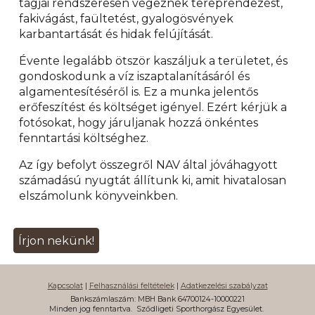
tagjai rendszeresen végeznek tereprendezést,
fakivágást, faültetést, gyalogösvények
karbantartását és hidak felújítását.
Évente legalább ötször kaszáljuk a területet, és
gondoskodunk a víz iszaptalanításáról és
algamentesítéséről is. Ez a munka jelentős
erőfeszítést és költséget igényel. Ezért kérjük a
fotósokat, hogy járuljanak hozzá önkéntes
fenntartási költséghez.
Az így befolyt összegről NAV által jóváhagyott
számadású nyugtát állítunk ki, amit hivatalosan
elszámolunk könyveinkben.
Írjon nekünk!
Kapcsolat
|
Felhasználási feltételek
|
Adatkezelési szabályzat
Bankszámlaszám: MBH Bank 64700124-10000221
Minden jog fenntartva.
Sződligeti Sporthorgász Egyesület.