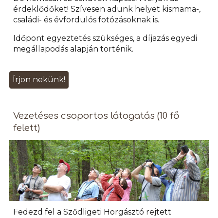
érdeklődőket! Szívesen adunk helyet kismama-,
családi- és évfordulós fotózásoknak is.
Időpont egyeztetés szükséges, a díjazás egyedi
megállapodás alapján történik.
Írjon nekünk!
Vezetéses csoportos látogatás (10 fő
felett)
Fedezd fel a Sződligeti Horgásztó rejtett