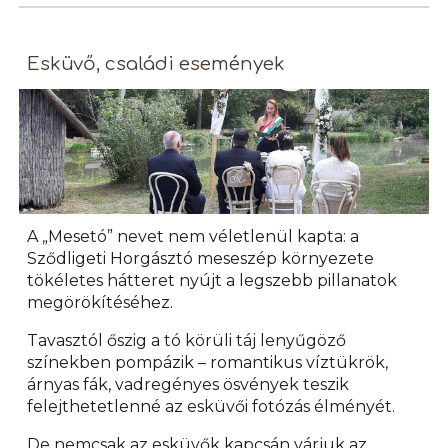
Esküvő, családi események
A „Mesetó” nevet nem véletlenül kapta: a
Sződligeti Horgásztó meseszép környezete
tökéletes hátteret nyújt a legszebb pillanatok
megörökítéséhez.
Tavasztól őszig a tó körüli táj lenyűgöző
színekben pompázik – romantikus víztükrök,
árnyas fák, vadregényes ösvények teszik
felejthetetlenné az esküvői fotózás élményét.
De nemcsak az esküvők kapcsán várjuk az