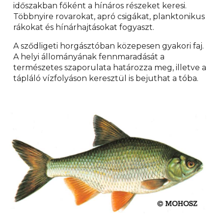
időszakban főként a hínáros részeket keresi.
Többnyire rovarokat, apró csigákat, planktonikus
rákokat és hínárhajtásokat fogyaszt.
A sződligeti horgásztóban közepesen gyakori faj.
A helyi állományának fennmaradását a
természetes szaporulata határozza meg, illetve a
tápláló vízfolyáson keresztül is bejuthat a tóba.