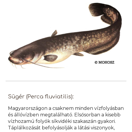
Sügér (Perca fluviatilis):
Magyarországon a csaknem minden vízfolyásban
és állóvízben megtalálható. Elsősorban a kisebb
vízhozamú folyók síkvidéki szakaszán gyakori.
Táplálkozását befolyásolják a látási viszonyok,