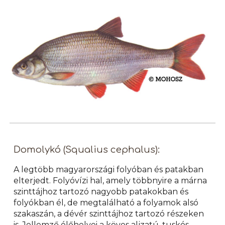
Domolykó (Squalius cephalus):
A legtöbb magyarországi folyóban és patakban
elterjedt. Folyóvízi hal, amely többnyire a márna
szinttájhoz tartozó nagyobb patakokban és
folyókban él, de megtalálható a folyamok alsó
szakaszán, a dévér szinttájhoz tartozó részeken
is. Jellemző élőhelyei a köves aljzatú, tuskós