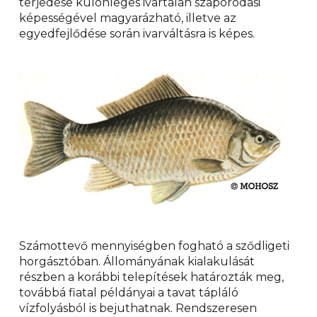
terjedése különleges ivartalan szaporodási
képességével magyarázható, illetve az
egyedfejlődése során ivarváltásra is képes.
Számottevő mennyiségben fogható a sződligeti
horgásztóban. Állományának kialakulását
részben a korábbi telepítések határozták meg,
továbbá fiatal példányai a tavat tápláló
vízfolyásból is bejuthatnak. Rendszeresen