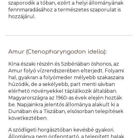
szaporodik a tóban, ezért a helyi állományának
fennmaradásához a természetes szaporulat is
hozzájárul.
Amur (Ctenopharyngodon idella):
Kína északi részén és Szibériában őshonos, az
Amur folyó vízrendszerében elterjedt. Folyami
hal, gyakran a folyómeder mélyebb szakaszaira
húzódik, de a sekélyebb, part menti sávban
elérhető növényekkel táplálkozik általában.
Magyarországra az 1960-as évek elején hozták
be. Napjainkra jelentős állománya alakult ki a
Dunában és a Tiszában, elsősorban telepítések
következtében.
A sződligeti horgásztóban kevésbé gyakori.
Állománya nem önfenntartó, a telepített halak