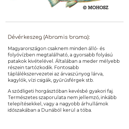
Dévérkeszeg (Abramis brama):
Magyarországon csaknem minden álló- és
folyóvízben megtalálható, a gyorsabb folyású
patakok kivételével. Általában a meder mélyebb
részein tartózkodik. Fontosabb
táplálékszervezetei az árvaszúnyog lárva,
kagylók, vízi csigák, gyűrűsférgek stb.
A sződligeti horgásztóban kevésbé gyakori faj.
Természetes szaporulata nem jellemző, inkább
telepítésekkel, vagy a nagyobb árhullámok
időszakában a Dunából kerül a tóba.