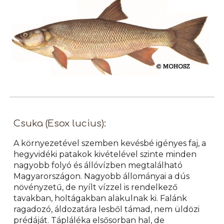
Csuka (Esox lucius):
A környezetével szemben kevésbé igényes faj, a
hegyvidéki patakok kivételével szinte minden
nagyobb folyó és állóvízben megtalálható
Magyarországon. Nagyobb állományai a dús
növényzetű, de nyílt vízzel is rendelkező
tavakban, holtágakban alakulnak ki. Falánk
ragadozó, áldozatára lesből támad, nem üldözi
prédáját. Tápláléka elsősorban hal, de