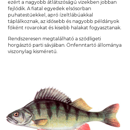
ezért a nagyobb átlátszóságú vizekben jobban
fejlődik. A fiatal egyedek elsősorban
puhatestűekkel, apró ízeltlábúakkal
táplálkoznak, az idősebb és nagyobb példányok
főként rovarokat és kisebb halakat fogyasztanak.
Rendszeresen megtalálható a sződligeti
horgásztó parti sávjában. Önfenntartó állománya
viszonylag kisméretű.