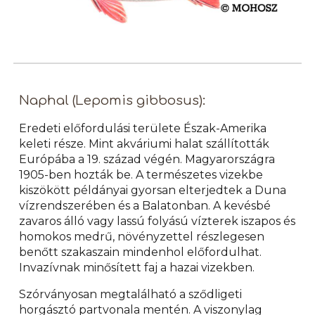
Naphal (Lepomis gibbosus):
Eredeti előfordulási területe Észak-Amerika
keleti része. Mint akváriumi halat szállították
Európába a 19. század végén. Magyarországra
1905-ben hozták be. A természetes vizekbe
kiszökött példányai gyorsan elterjedtek a Duna
vízrendszerében és a Balatonban. A kevésbé
zavaros álló vagy lassú folyású vízterek iszapos és
homokos medrű, növényzettel részlegesen
benőtt szakaszain mindenhol előfordulhat.
Invazívnak minősített faj a hazai vizekben.
Szórványosan megtalálható a sződligeti
horgásztó partvonala mentén. A viszonylag