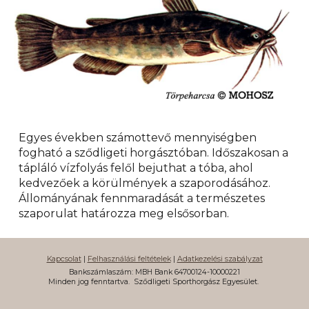
Egyes években számottevő mennyiségben
fogható a sződligeti horgásztóban. Időszakosan a
tápláló vízfolyás felől bejuthat a tóba, ahol
kedvezőek a körülmények a szaporodásához.
Állományának fennmaradását a természetes
szaporulat határozza meg elsősorban.
Kapcsolat
|
Felhasználási feltételek
|
Adatkezelési szabályzat
Bankszámlaszám: MBH Bank 64700124-10000221
Minden jog fenntartva.
Sződligeti Sporthorgász Egyesület.