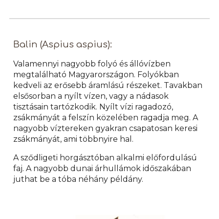
Balin (Aspius aspius):
Valamennyi nagyobb folyó és állóvízben
megtalálható Magyarországon. Folyókban
kedveli az erősebb áramlású részeket. Tavakban
elsősorban a nyílt vízen, vagy a nádasok
tisztásain tartózkodik. Nyílt vízi ragadozó,
zsákmányát a felszín közelében ragadja meg. A
nagyobb víztereken gyakran csapatosan keresi
zsákmányát, ami többnyire hal.
A sződligeti horgásztóban alkalmi előfordulású
faj. A nagyobb dunai árhullámok időszakában
juthat be a tóba néhány példány.