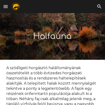
Skip to main content
Skip to navigation
Halfauna
A sződligeti horgásztó halállományának
összetételét a több évtizedes horgászati
hasznosítás és a rendszeres haltelepítések
alakítják. A telepített halak között mennyiségét
tekintve a ponty a legjelentősebb. A fajok egy
részének önfenntartó populációja alakult ki a
tóban. Néhány faj csak alkalmilag jelenik meg, a
tápláló vízfolyás felől beúszva, vagy a nagyobb