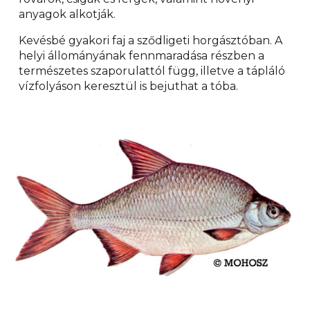
anyagok alkotják.
Kevésbé gyakori faj a sződligeti horgásztóban. A
helyi állományának fennmaradása részben a
természetes szaporulattól függ, illetve a tápláló
vízfolyáson keresztül is bejuthat a tóba.