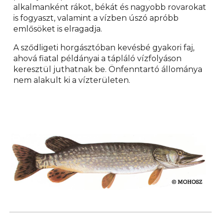
alkalmanként rákot, békát és nagyobb rovarokat
is fogyaszt, valamint a vízben úszó apróbb
emlősöket is elragadja.
A sződligeti horgásztóban kevésbé gyakori faj,
ahová fiatal példányai a tápláló vízfolyáson
keresztül juthatnak be. Önfenntartó állománya
nem alakult ki a vízterületen.