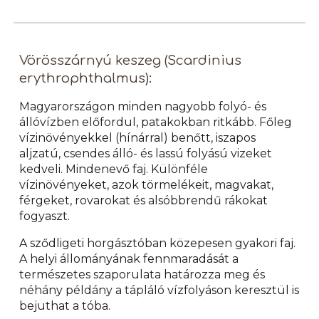
Vörösszárnyú keszeg (Scardinius
erythrophthalmus):
Magyarországon minden nagyobb folyó- és
állóvízben előfordul, patakokban ritkább. Főleg
vízinövényekkel (hínárral) benőtt, iszapos
aljzatú, csendes álló- és lassú folyású vizeket
kedveli. Mindenevő faj. Különféle
vízinövényeket, azok törmelékeit, magvakat,
férgeket, rovarokat és alsóbbrendű rákokat
fogyaszt.
A sződligeti horgásztóban közepesen gyakori faj.
A helyi állományának fennmaradását a
természetes szaporulata határozza meg és
néhány példány a tápláló vízfolyáson keresztül is
bejuthat a tóba.