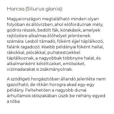
Harcsa (Silurus glanis):
Magyarországon megtalálható minden olyan
folyóban és állóvízben, ahol előfordulnak mély,
gödrös részek, bedőlt fák, kőrakások, amelyek
rejtőzésre alkalmas élőhelyet jelentenek
számára. Lesből támadó, főként éjjel táplálkozó,
falánk ragadozó. Kisebb példányai főként hallal,
rákokkal, piócákkal, puhatestűekkel
táplálkoznak, a nagyobbak többnyire halat, és
alkalmanként kétéltűeket, emlősöket,
vízimadarakat is zsákmányolnak.
A sződligeti horgásztóban állandó jelenléte nem
igazolható, de ritkán horogra akad egy-egy
példány. Feltehetően a nagyobb dunai
árhullámok időszakában úszik be néhány egyed
a tóba.