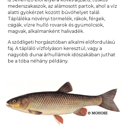
mederszakaszok, az alámosott partok, ahol a víz
alatti gyökérzet között búvóhelyet talál.
Tápláléka növényi törmelék, rákok, férgek,
csigák, vízre hulló rovarok és gyümölcsök,
magvak, alkalmanként halivadék.
A sződligeti horgásztóban alkalmi előfordulású
faj. A tápláló vízfolyáson keresztül, vagy a
nagyobb dunai árhullámok időszakában juthat
be a tóba néhány példány.