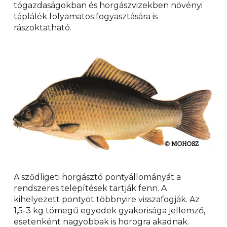
tógazdaságokban és horgászvizekben növényi
táplálék folyamatos fogyasztására is
rászoktatható.
A sződligeti horgásztó pontyállományát a
rendszeres telepítések tartják fenn. A
kihelyezett pontyot többnyire visszafogják. Az
1,5-3 kg tömegű egyedek gyakorisága jellemző,
esetenként nagyobbak is horogra akadnak.