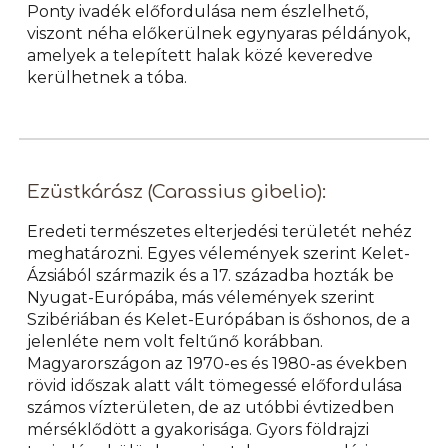
Ponty ivadék előfordulása nem észlelhető,
viszont néha előkerülnek egynyaras példányok,
amelyek a telepített halak közé keveredve
kerülhetnek a tóba.
Ezüstkárász (Carassius gibelio):
Eredeti természetes elterjedési területét nehéz
meghatározni. Egyes vélemények szerint Kelet-
Ázsiából származik és a 17. századba hozták be
Nyugat-Európába, más vélemények szerint
Szibériában és Kelet-Európában is őshonos, de a
jelenléte nem volt feltűnő korábban.
Magyarországon az 1970-es és 1980-as években
rövid időszak alatt vált tömegessé előfordulása
számos vízterületen, de az utóbbi évtizedben
mérséklődött a gyakorisága. Gyors földrajzi