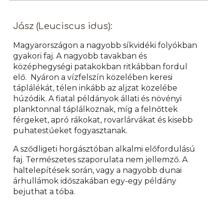
Jász (Leuciscus idus):
Magyarországon a nagyobb síkvidéki folyókban
gyakori faj. A nagyobb tavakban és
középhegységi patakokban ritkábban fordul
elő. Nyáron a vízfelszín közelében keresi
táplálékát, télen inkább az aljzat közelébe
húzódik. A fiatal példányok állati és növényi
planktonnal táplálkoznak, míg a felnőttek
férgeket, apró rákokat, rovarlárvákat és kisebb
puhatestűeket fogyasztanak.
A sződligeti horgásztóban alkalmi előfordulású
faj. Természetes szaporulata nem jellemző. A
haltelepítések során, vagy a nagyobb dunai
árhullámok időszakában egy-egy példány
bejuthat a tóba.