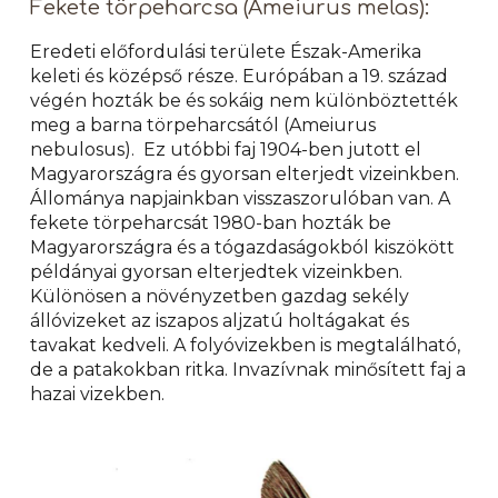
Fekete törpeharcsa (Ameiurus melas):
Eredeti előfordulási területe Észak-Amerika
keleti és középső része. Európában a 19. század
végén hozták be és sokáig nem különböztették
meg a barna törpeharcsától (Ameiurus
nebulosus). Ez utóbbi faj 1904-ben jutott el
Magyarországra és gyorsan elterjedt vizeinkben.
Állománya napjainkban visszaszorulóban van. A
fekete törpeharcsát 1980-ban hozták be
Magyarországra és a tógazdaságokból kiszökött
példányai gyorsan elterjedtek vizeinkben.
Különösen a növényzetben gazdag sekély
állóvizeket az iszapos aljzatú holtágakat és
tavakat kedveli. A folyóvizekben is megtalálható,
de a patakokban ritka. Invazívnak minősített faj a
hazai vizekben.