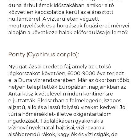
dunai árhullámok időszakában, amikor a tó
közvetlen kapcsolatba kerül az elárasztott
hullámtérrel. A vízterületen végzett
megfigyelések és a horgászok fogási eredményei
alapján a következő halak előfordulása jellemző:
Ponty (Cyprinus carpio):
Nyugat-ázsiai eredetű faj, amely az utolsó
jégkorszakot követően, 6000-9000 éve terjedt
el a Duna vízrendszerében. Már az ókorban több
helyen telepítették Európában, napjainkban az
Antarktisz kivételével minden kontinensre
eljuttatták. Elsősorban a felmelegedő, iszapos
aljzatú, álló és a lassú folyású vizeket kedveli. Jól
tűri a hőmérséklet- illetve oxigéntartalom
ingadozását. Táplálékában gyakoriak a
vízinövények fiatal hajtásai, vízi rovarok,
alsóbbrendű rákok, kagylók és vízi csigák, de