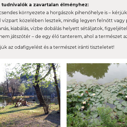
 tudnivalók a zavartalan élményhez:
 csendes környezete a horgászok pihenőhelye is – kérjü
l vízpart közelében lesztek, mindig legyen felnőtt vagy
nás, kiabálás, vízbe dobálás helyett sétáljatok, figyeljét
 nem játszótér – de egy élő tanterem, ahol a természet az 
ük az odafigyelést és a természet iránti tiszteletet!