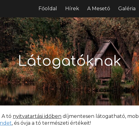
Főoldal
Hírek
A Mesetó
Galéria
ip to main content
Skip to navigat
Látogatóknak
!
A tó
nyitvatartási időben
díjmentesen látogatható,
mobi
endet
, és óvja a tó természeti értékeit!