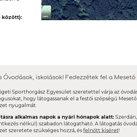
között):
 Óvodások, iskolások! Fedezzétek fel a Mesetó 
igeti Sporthorgász Egyesület szeretettel várja az óvodás
usokat, hogy látogassanak el a festői szépségű Mesetóh
zet nyugalmát.
tásra alkalmas napok a nyári hónapok alatt:
Szerdán,
ntkezés nélkül
) szabadon látogatható. A látogatás óvodá
zet szeretete szükséges hozzá, és
felnőtt kíséret
!