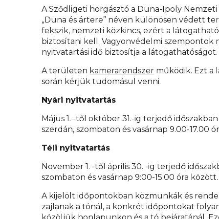
A Sződligeti horgásztó a Duna-Ipoly Nemzeti 
„Duna és ártere” néven különösen védett te
fekszik, nemzeti közkincs, ezért a látogathat
biztosítani kell. Vagyonvédelmi szempontok 
nyitvatartási idő biztosítja a látogathatóságot.
A területen
kamerarendszer
működik. Ezt a 
során kérjük tudomásul venni.
Nyári nyitvatartás
Május 1. -től október 31.-ig terjedő időszakb
szerdán, szombaton és vasárnap
9.00-17.00
ó
Téli nyitvatartás
November 1. -től április 30. -ig terjedő idősz
szombaton és vasárnap
9:00-15:00
óra között.
A kijelölt időpontokban közmunkák és rend
zajlanak a tónál, a konkrét időpont
okat
folya
közöljük honlapunkon és a tó bejáratánál. E