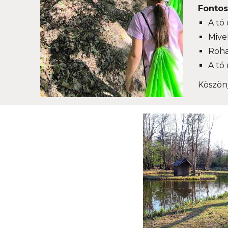
Fontos
A tó
Mive
Roha
A tó
Köszönj