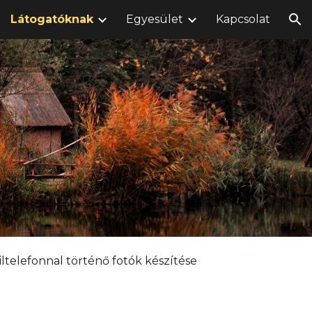
Látogatóknak
Egyesület
Kapcsolat
ion
ltelefonnal
történő fotók készítése