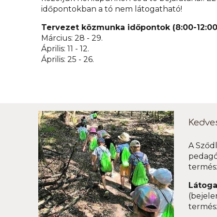
időpontokban a tó nem látogatható!
Tervezet közmunka időpontok (8:00-12:00 
Március: 28 - 29.
Április: 11 - 12.
Április: 25 - 26.
Kedves
A Sződl
pedagóg
termés
Látoga
(
bejele
termés