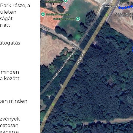
Park része, a
rületen
óságát
miatt
látogatás
an minden
ra között.
akban minden
ezvények
matosan
zekben a