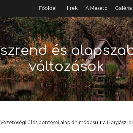
Főoldal
Hírek
A Mesetó
Galéria
ip to main content
Skip to navigat
szrend és alapszab
változások
ú Vezetőségi ülés döntései alapján módosult a Horgászren