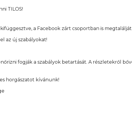
nni TILOS!
 kifüggesztve, a Facebook zárt csoportban is megtaláljá
l az új szabályokat!
enőrizni fogják a szabályok betartását. A részletekről 
.
s horgászatot kívánunk!
ge