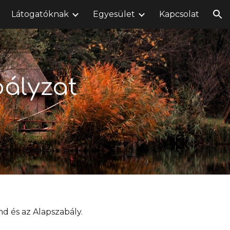
Látogatóknak
Egyesület
Kapcsolat
ion
ályzat
d és az Alapszabály.