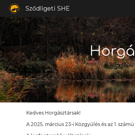
Sződligeti SHE
Sk
Horgá
Kedves Horgásztársak!
A 2025. március 23-i Közgyűlés és az 1. szám