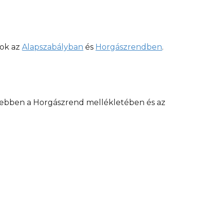
tok az
Alapszabályban
és
Horgászrendben
.
bővebben a Horgászrend mellékletében és az