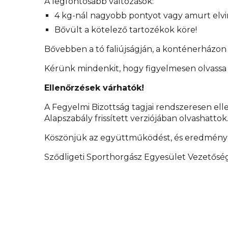
A legfontosabb változások:
4 kg-nál nagyobb pontyot vagy amurt elvi
Bővült a kötelező tartozékok köre!
Bővebben a tó faliújságján, a konténerházon
Kérünk mindenkit, hogy figyelmesen olvassa e
Ellenőrzések várhatók!
A Fegyelmi Bizottság tagjai rendszeresen ell
Alapszabály frissített verziójában olvashattok
Köszönjük az együttműködést, és eredménye
Sződligeti Sporthorgász Egyesület Vezetősé