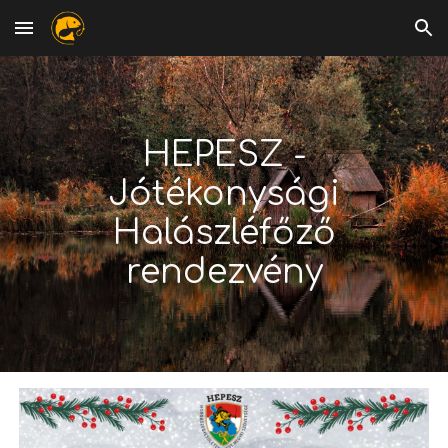
Skip to main content
Skip to navigation
HEPESZ -
Jótékonysági
Halászléfőző
rendezvény