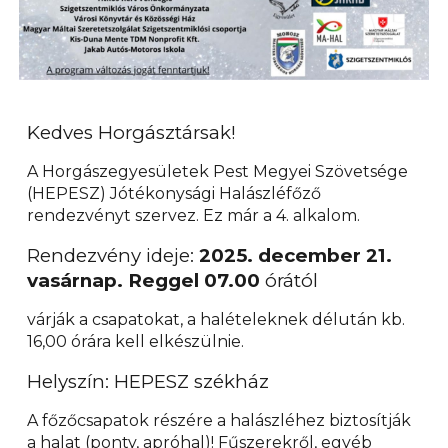
Kedves Horgásztársak!
A Horgászegyesületek Pest Megyei Szövetsége
(HEPESZ) Jótékonysági Halászléfőző
rendezvényt szervez. Ez már a 4. alkalom.
Rendezvény ideje:
2025. december 21.
vasárnap. Reggel 07.00
órától
várják a csapatokat, a halételeknek délután kb.
16,00 órára kell elkészülnie.
Helyszín: HEPESZ székház
A főzőcsapatok részére a halászléhez biztosítják
a halat (ponty, apróhal)! Fűszerekről, egyéb