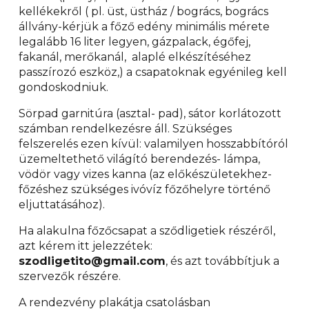
kellékekről ( pl. üst, üstház / bogrács, bogrács
állvány-kérjük a főző edény minimális mérete
legalább 16 liter legyen, gázpalack, égőfej,
fakanál, merőkanál, alaplé elkészítéséhez
passzírozó eszköz,) a csapatoknak egyénileg kell
gondoskodniuk.
Sörpad garnitúra (asztal- pad), sátor korlátozott
számban rendelkezésre áll. Szükséges
felszerelés ezen kívül: valamilyen hosszabbítóról
üzemeltethető világító berendezés- lámpa,
vödör vagy vizes kanna (az előkészületekhez-
főzéshez szükséges ivóvíz főzőhelyre történő
eljuttatásához).
Ha alakulna főzőcsapat a sződligetiek részéről,
azt kérem itt jelezzétek:
szodligetito@gmail.com
, és azt továbbítjuk a
szervezők részére.
A rendezvény plakátja csatolásban