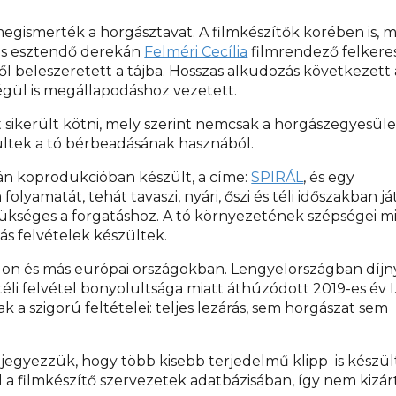
egismerték a horgásztavat. A filmkészítők körében is, m
-es esztendő derekán
Felméri Cecília
filmrendező felkere
l beleszeretett a tájba. Hosszas alkudozás következett 
végül is megállapodáshoz vezetett.
ikerült kötni, mely szerint nemcsak a horgászegyesüle
sültek a tó bérbeadásának hasznából.
mán koprodukcióban készült, a címe:
SPIRÁL
, és egy
folyamatát, tehát tavaszi, nyári, őszi és téli időszakban j
zükséges a forgatáshoz. A tó környezetének szépségei 
s felvételek készültek.
gon és más európai országokban. Lengyelországban díjn
téli felvétel bonyolultsága miatt áthúzódott 2019-es év I
 szigorú feltételei: teljes lezárás, sem horgászat sem
egjegyezzük, hogy több kisebb terjedelmű klipp is készül
 a filmkészítő szervezetek adatbázisában, így nem kizár