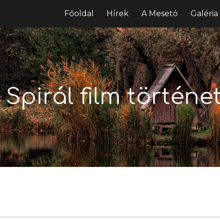
Főoldal
Hírek
A Mesetó
Galéria
ip to main content
Skip to navigat
 Spirál film történe