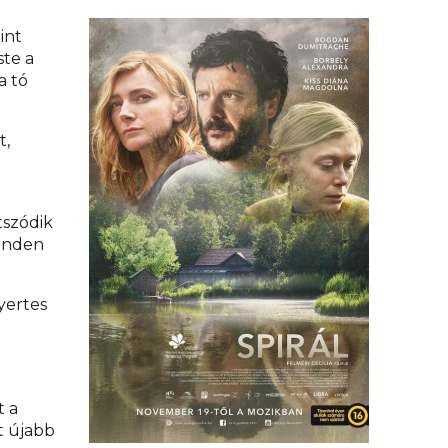
int
ste a
a tó
t,
átszódik
minden
yertes
.
t a
t újabb