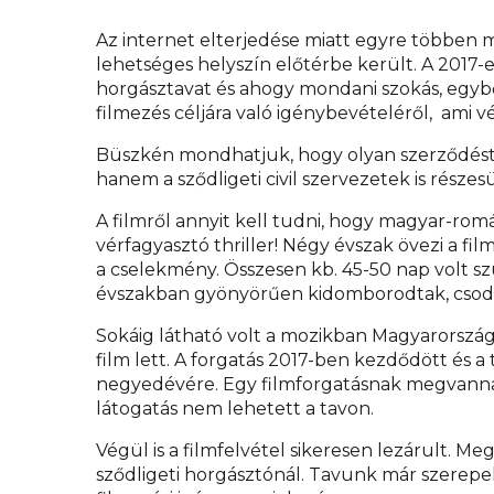
Az internet elterjedése miatt egyre többen m
lehetséges helyszín előtérbe került. A 2017
horgásztavat és ahogy mondani szokás, egybő
filmezés céljára való igénybevételéről, ami 
Büszkén mondhatjuk, hogy olyan szerződést s
hanem a sződligeti civil szervezetek is része
A filmről annyit kell tudni, hogy magyar-ro
vérfagyasztó thriller! Négy évszak övezi a film 
a cselekmény. Összesen kb. 45-50 nap volt s
évszakban gyönyörűen kidomborodtak, csodá
Sokáig látható volt a mozikban Magyarorszá
film lett. A forgatás 2017-ben kezdődött és a 
negyedévére. Egy filmforgatásnak megvannak a
látogatás nem lehetett a tavon.
Végül is a filmfelvétel sikeresen lezárult. M
sződligeti horgásztónál. Tavunk már szerepel