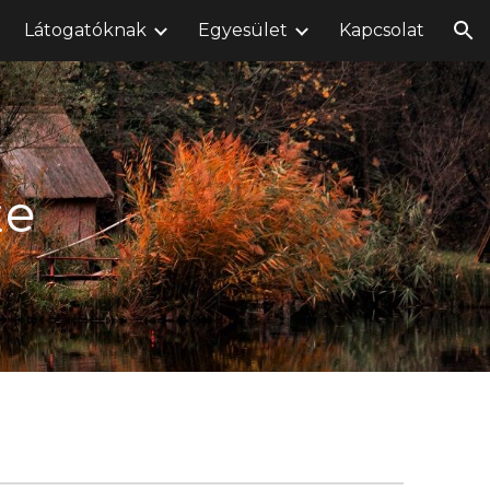
Látogatóknak
Egyesület
Kapcsolat
ion
te