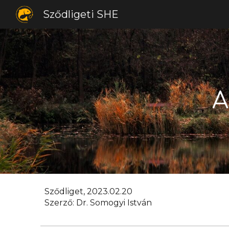
Sződligeti SHE
Sk
A
Sződliget, 2023.02.20
Szerző: Dr. Somogyi István