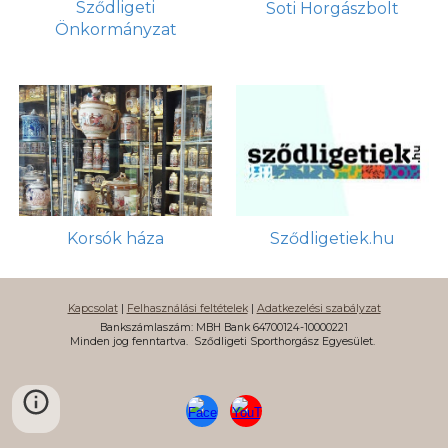
Sződligeti
Soti Horgászbolt
Önkormányzat
Sződligetiek.hu
Korsók háza
Kapcsolat
|
Felhasználási feltételek
|
Adatkezelési szabályzat
Bankszámlaszám: MBH Bank 64700124-10000221
Minden jog fenntartva.
Sződligeti Sporthorgász Egyesület.