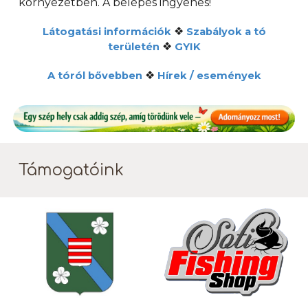
környezetben. A b
elépés ingyenes!
❖
Látogatási információk
Szabályok a tó
❖
területén
GYIK
❖
A tóról bővebben
Hírek / események
Támogatóink