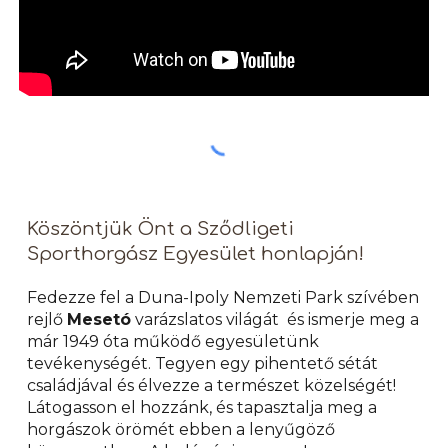
Köszöntjük Önt a Sződligeti
Sporthorgász Egyesület honlapján!
Fedezze fel a Duna-Ipoly Nemzeti Park szívében
rejlő
Mesetó
varázslatos világát
és ismerje meg a
már 1949 óta működő egyesületünk
tevékenységét
. Tegyen egy pihentető sétát
családjával és élvezze a természet közelségét!
Látogasson el hozzánk, és tapasztalja meg a
horgászok örömét ebben a lenyűgöző