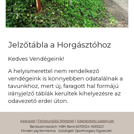
Jelzőtábla a Horgásztóhoz
Kedves Vendégeink!
A helyismerettel nem rendelkező
vendégeink is könnyebben odatalálnak a
tavunkhoz, mert új, faragott hal formájú
irányjelző táblák kerültek kihelyezésre az
odavezető erdei úton.
Kapcsolat
|
Felhasználási feltételek
|
Adatkezelési szabályzat
Bankszámlaszám: MBH Bank 64700124-10000221
Minden jog fenntartva.
Sződligeti Sporthorgász Egyesület.