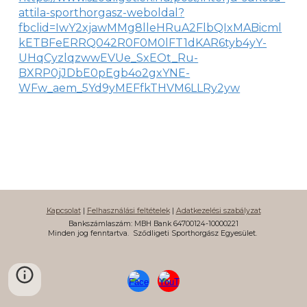
attila-sporthorgasz-weboldal?
fbclid=IwY2xjawMMg8lleHRuA2FlbQIxMABicml
kETBFeERRQ042R0F0M0lFT1dKAR6tyb4yY-
UHqCyzlqzwwEVUe_SxEOt_Ru-
BXRP0jJDbE0pEgb4o2gxYNE-
WFw_aem_5Yd9yMEFfkTHVM6LLRy2yw
Kapcsolat
|
Felhasználási feltételek
|
Adatkezelési szabályzat
Bankszámlaszám: MBH Bank 64700124-10000221
Minden jog fenntartva.
Sződligeti Sporthorgász Egyesület.