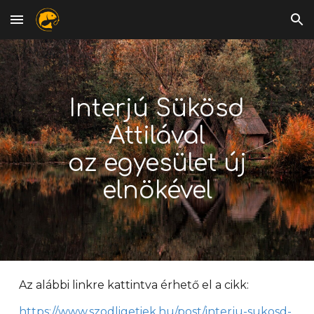
Skip to main content
Skip to navigation
Interjú Sükösd
Attilával
az egyesület új
elnökével
Az alábbi linkre kattintva érhető el a cikk:
https://www.szodligetiek.hu/post/interju-sukosd-