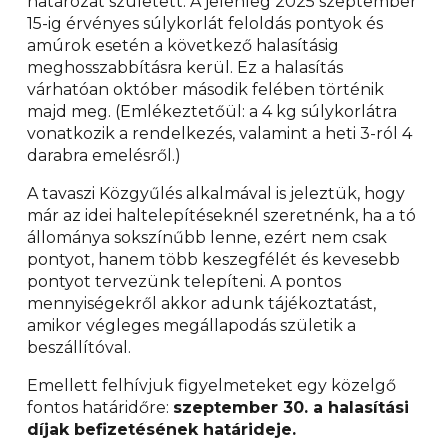
határozat született: A jelenleg 2025 szeptember
15-ig érvényes súlykorlát feloldás pontyok és
amúrok esetén a következő halasításig
meghosszabbításra kerül. Ez a halasítás
várhatóan október második felében történik
majd meg. (Emlékeztetőül: a 4 kg súlykorlátra
vonatkozik a rendelkezés, valamint a heti 3-ról 4
darabra emelésről.)
A tavaszi Közgyűlés alkalmával is jeleztük, hogy
már az idei haltelepítéseknél szeretnénk, ha a tó
állománya sokszínűbb lenne, ezért nem csak
pontyot, hanem több keszegfélét és kevesebb
pontyot tervezünk telepíteni. A pontos
mennyiségekről akkor adunk tájékoztatást,
amikor végleges megállapodás születik a
beszállítóval.
Emellett felhívjuk figyelmeteket egy közelgő
fontos határidőre:
szeptember 30. a halasítási
díjak befizetésének határideje.