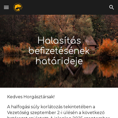
Skip to main content
Skip to navigation
Halasítás
befizetésének
határideje
Kedves Horgásztársak!
A halfogási súly korlátozás tekintetében a
Vezetőség szeptember 2-i ülésén a következő